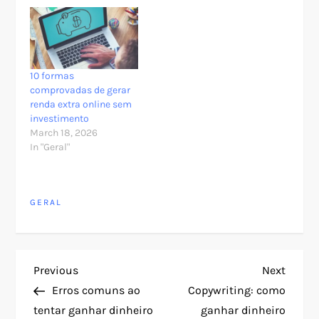
10 formas
comprovadas de gerar
renda extra online sem
investimento
March 18, 2026
In "Geral"
GERAL
P
Previous
Next
Previous
Next
Post
Post
Erros comuns ao
Copywriting: como
o
tentar ganhar dinheiro
ganhar dinheiro