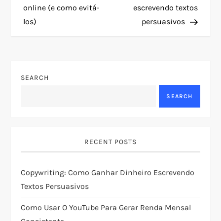
online (e como evitá-
escrevendo textos
s
los)
persuasivos
t
n
SEARCH
a
SEARCH
v
i
RECENT POSTS
g
Copywriting: Como Ganhar Dinheiro Escrevendo
a
Textos Persuasivos
t
Como Usar O YouTube Para Gerar Renda Mensal