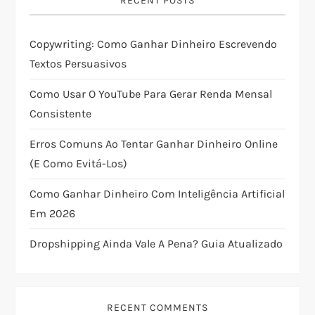
i
RECENT POSTS
g
Copywriting: Como Ganhar Dinheiro Escrevendo
Textos Persuasivos
a
Como Usar O YouTube Para Gerar Renda Mensal
t
Consistente
i
Erros Comuns Ao Tentar Ganhar Dinheiro Online
(e Como Evitá-Los)
o
Como Ganhar Dinheiro Com Inteligência Artificial
n
Em 2026
Dropshipping Ainda Vale A Pena? Guia Atualizado
RECENT COMMENTS