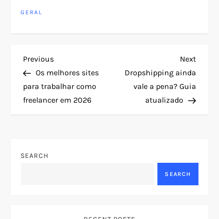
GERAL
P
Previous
Next
Previous
Next
Post
Post
Os melhores sites
Dropshipping ainda
o
para trabalhar como
vale a pena? Guia
freelancer em 2026
atualizado
s
t
n
SEARCH
a
SEARCH
v